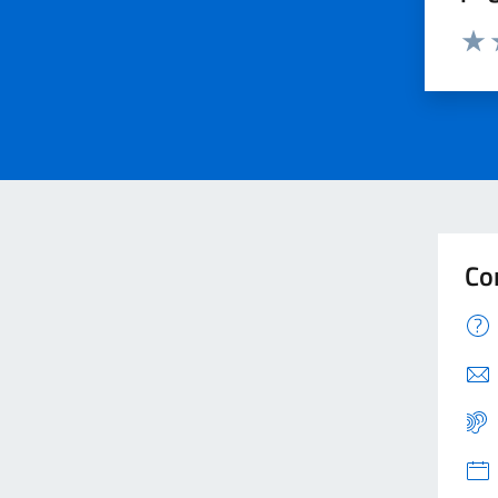
Valu
V
Co