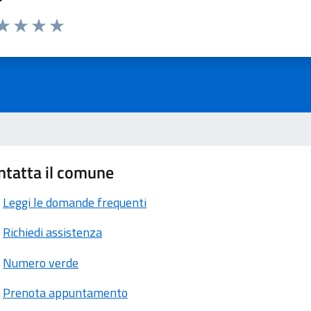
ta 1 stelle su 5
aluta 2 stelle su 5
Valuta 3 stelle su 5
Valuta 4 stelle su 5
Valuta 5 stelle su 5
ntatta il comune
Leggi le domande frequenti
Richiedi assistenza
Numero verde
Prenota appuntamento