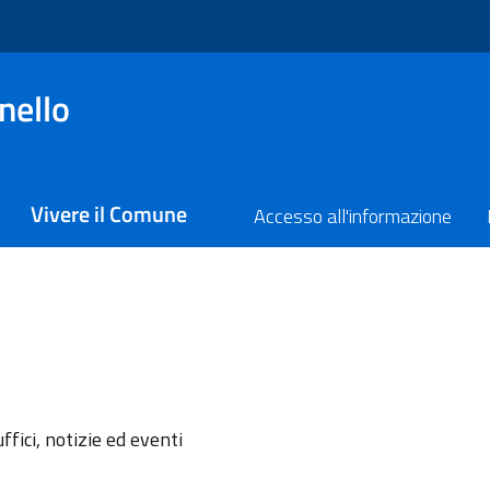
nello
Vivere il Comune
Accesso all'informazione
l'argomento
ffici, notizie ed eventi