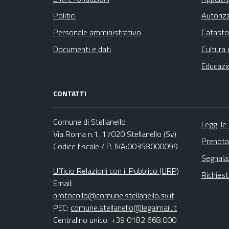
Politici
Autoriz
Personale amministrativo
Catasto
Documenti e dati
Cultura 
Educazi
CONTATTI
Comune di Stellanello
Leggi le
Via Roma n.1, 17020 Stellanello (Sv)
Prenota
Codice fiscale / P. IVA:00358000099
Segnala
Ufficio Relazioni con il Pubblico (URP)
Richies
Email:
protocollo@comune.stellanello.sv.it
PEC:
comune.stellanello@legalmail.it
Centralino unico: +39 0182 668.000