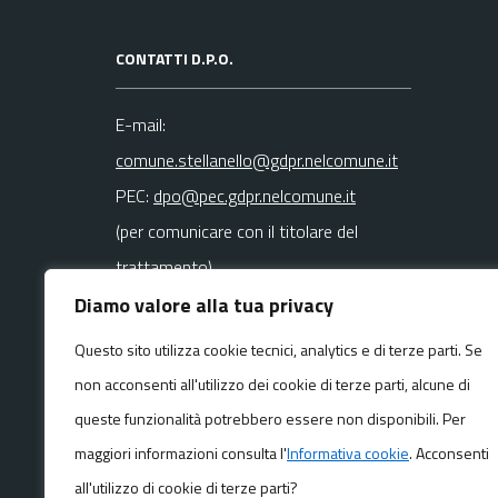
CONTATTI D.P.O.
E-mail:
comune.stellanello@gdpr.nelcomune.it
PEC:
dpo@pec.gdpr.nelcomune.it
(per comunicare con il titolare del
trattamento)
Diamo valore alla tua privacy
La mail del DPO va usata SOLO per
Questo sito utilizza cookie tecnici, analytics e di terze parti. Se
questioni
non acconsenti all'utilizzo dei cookie di terze parti, alcune di
riguardanti la privacy
queste funzionalità potrebbero essere non disponibili. Per
maggiori informazioni consulta l'
Informativa cookie
. Acconsenti
all'utilizzo di cookie di terze parti?