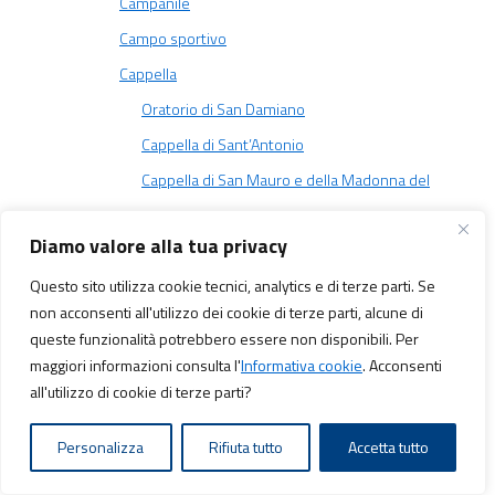
Campanile
Campo sportivo
Cappella
Oratorio di San Damiano
Cappella di Sant’Antonio
Cappella di San Mauro e della Madonna del
Carmine
Diamo valore alla tua privacy
Cappella di San Giovanni Battista
Questo sito utilizza cookie tecnici, analytics e di terze parti. Se
Cappella di San Martino di Tours
non acconsenti all'utilizzo dei cookie di terze parti, alcune di
Cappella di San Sebastiano Martire
queste funzionalità potrebbero essere non disponibili. Per
Cappella della Madonna della Neve
maggiori informazioni consulta l'
Informativa cookie
. Acconsenti
all'utilizzo di cookie di terze parti?
Cappella dell’Immacolata Concezione
Cappella dell’Immacolata Concezione
Personalizza
Rifiuta tutto
Accetta tutto
Cappella di Santa Lucia