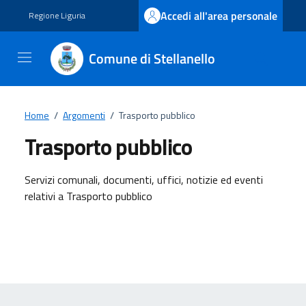
Vai ai contenuti
Vai al footer
Accedi all'area personale
Regione Liguria
Comune di Stellanello
Home
/
Argomenti
/
Trasporto pubblico
Trasporto pubblico
Dettagli dell'argomento
Servizi comunali, documenti, uffici, notizie ed eventi
relativi a Trasporto pubblico