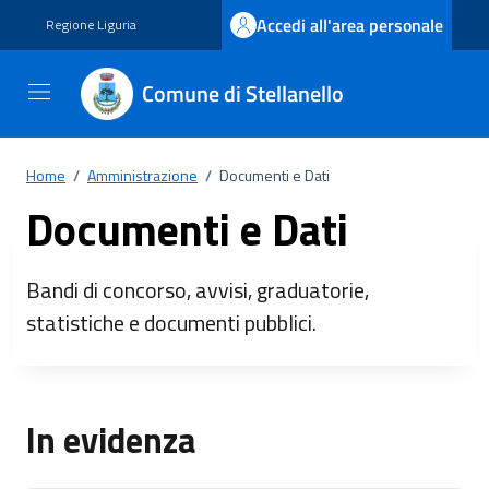
Vai ai contenuti
Vai al footer
Accedi all'area personale
Regione Liguria
Comune di Stellanello
Home
/
Amministrazione
/
Documenti e Dati
Documenti e Dati
Bandi di concorso, avvisi, graduatorie,
statistiche e documenti pubblici.
In evidenza