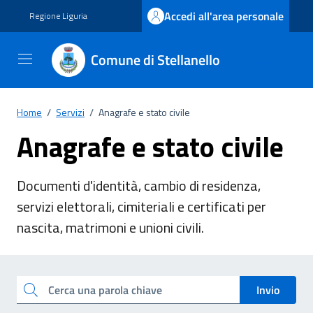
Vai ai contenuti
Vai al footer
Accedi all'area personale
Regione Liguria
Comune di Stellanello
Home
/
Servizi
/
Anagrafe e stato civile
Anagrafe e stato civile
Documenti d'identità, cambio di residenza,
servizi elettorali, cimiteriali e certificati per
nascita, matrimoni e unioni civili.
Esplora tutti i servizi
Cerca una parola chiave
Invio