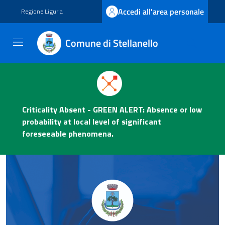
Vai ai contenuti
Vai al footer
Accedi all'area personale
Regione Liguria
Comune di Stellanello
Comune di Stellanello
Contenuti in evidenza
Novità in evidenza