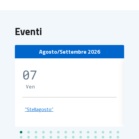
Eventi
Agosto/Settembre 2026
07
0
Ven
S
“Stellagosto”
“S