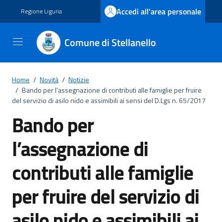
Vai ai contenuti
Vai al footer
Accedi all'area personale
Regione Liguria
Comune di Stellanello
Home
/
Novità
/
Notizie
/
Bando per l’assegnazione di contributi alle famiglie per fruire
del servizio di asilo nido e assimibili ai sensi del D.Lgs n. 65/2017
Bando per
l’assegnazione di
contributi alle famiglie
per fruire del servizio di
asilo nido e assimibili ai