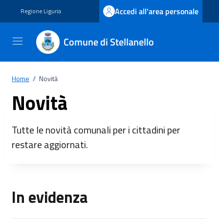
Vai ai contenuti
Vai al footer
Accedi all'area personale
Regione Liguria
Comune di Stellanello
Home
/
Novità
Novità
Tutte le novità comunali per i cittadini per
restare aggiornati.
In evidenza