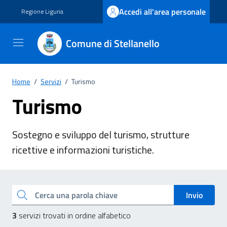
Vai ai contenuti
Vai al footer
Accedi all'area personale
Regione Liguria
Comune di Stellanello
Home
/
Servizi
/
Turismo
Turismo
Sostegno e sviluppo del turismo, strutture
ricettive e informazioni turistiche.
Esplora tutti i servizi
Cerca una parola chiave
Invio
3
servizi trovati in ordine alfabetico