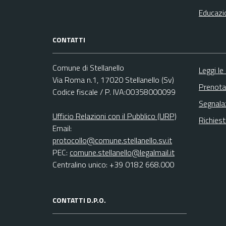
Educazi
CONTATTI
Comune di Stellanello
Leggi le
Via Roma n.1, 17020 Stellanello (Sv)
Prenota
Codice fiscale / P. IVA:00358000099
Segnala
Ufficio Relazioni con il Pubblico (URP)
Richies
Email:
protocollo@comune.stellanello.sv.it
PEC:
comune.stellanello@legalmail.it
Centralino unico: +39 0182 668.000
CONTATTI D.P.O.