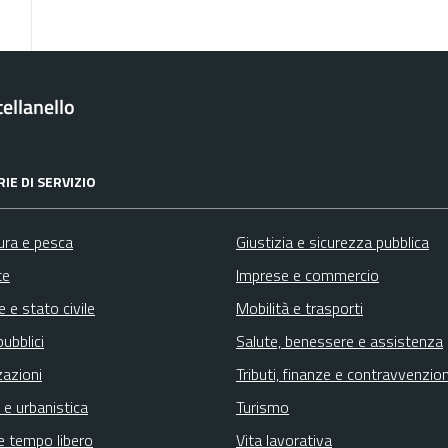
ellanello
IE DI SERVIZIO
ura e pesca
Giustizia e sicurezza pubblica
te
Imprese e commercio
 e stato civile
Mobilità e trasporti
pubblici
Salute, benessere e assistenza
zazioni
Tributi, finanze e contravvenzion
 e urbanistica
Turismo
e tempo libero
Vita lavorativa