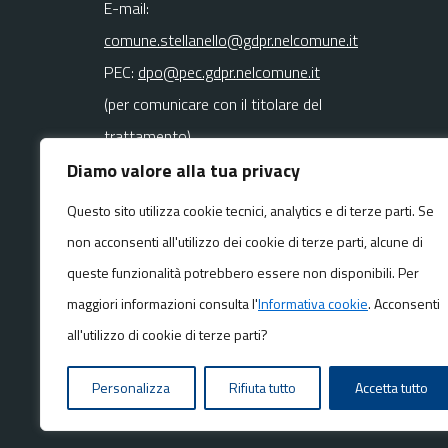
E-mail:
comune.stellanello@gdpr.nelcomune.it
PEC:
dpo@pec.gdpr.nelcomune.it
(per comunicare con il titolare del
trattamento)
Diamo valore alla tua privacy
La mail del DPO va usata SOLO per
Questo sito utilizza cookie tecnici, analytics e di terze parti. Se
questioni
non acconsenti all'utilizzo dei cookie di terze parti, alcune di
riguardanti la privacy
queste funzionalità potrebbero essere non disponibili. Per
maggiori informazioni consulta l'
Informativa cookie
. Acconsenti
all'utilizzo di cookie di terze parti?
Media policy
Mappa del sito
Personalizza
Rifiuta tutto
Accetta tutto