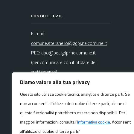
CONTATTI D.P.O.
E-mail:
comune.stellanello@gdpr.nelcomune.it
PEC:
dpo@pec.gdpr.nelcomune.it
(per comunicare con il titolare del
trattamento)
Diamo valore alla tua privacy
La mail del DPO va usata SOLO per
Questo sito utilizza cookie tecnici, analytics e di terze parti. Se
questioni
non acconsenti all'utilizzo dei cookie di terze parti, alcune di
riguardanti la privacy
queste funzionalità potrebbero essere non disponibili. Per
maggiori informazioni consulta l'
Informativa cookie
. Acconsenti
all'utilizzo di cookie di terze parti?