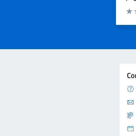
Valu
V
Co