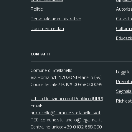
Politici
Autoriz
Personale amministrativo
Catasto
Documenti e dati
Cultura 
Educazi
CONTATTI
Comune di Stellanello
Leggi le
Via Roma n.1, 17020 Stellanello (Sv)
Prenota
Codice fiscale / P. IVA:00358000099
Segnala
Ufficio Relazioni con il Pubblico (URP)
Richies
Email:
protocollo@comune.stellanello.sv.it
PEC:
comune.stellanello@legalmail.it
Centralino unico: +39 0182 668.000