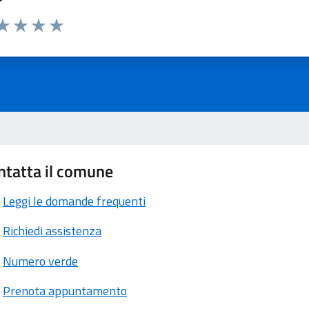
ta 1 stelle su 5
aluta 2 stelle su 5
Valuta 3 stelle su 5
Valuta 4 stelle su 5
Valuta 5 stelle su 5
ntatta il comune
Leggi le domande frequenti
Richiedi assistenza
Numero verde
Prenota appuntamento