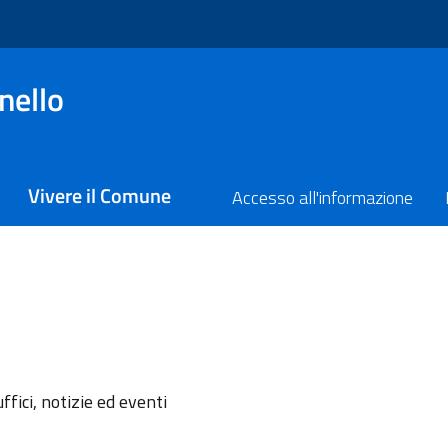
nello
Vivere il Comune
Accesso all'informazione
l'argomento
ffici, notizie ed eventi