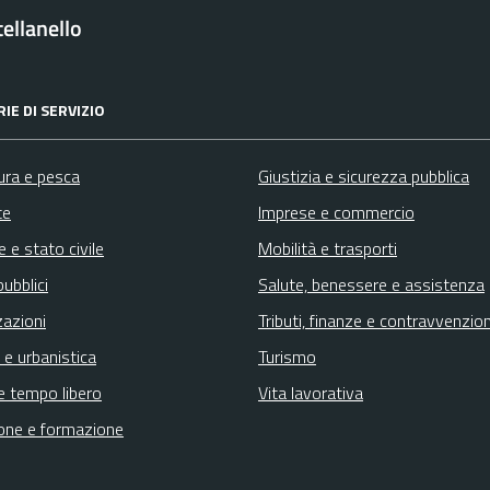
ellanello
IE DI SERVIZIO
ura e pesca
Giustizia e sicurezza pubblica
te
Imprese e commercio
 e stato civile
Mobilità e trasporti
pubblici
Salute, benessere e assistenza
zazioni
Tributi, finanze e contravvenzion
 e urbanistica
Turismo
e tempo libero
Vita lavorativa
one e formazione