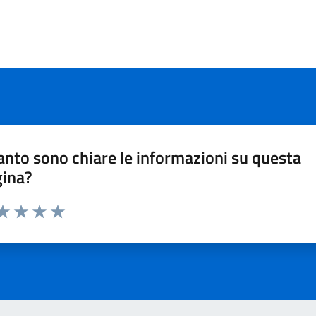
nto sono chiare le informazioni su questa
gina?
ta 1 stelle su 5
aluta 2 stelle su 5
Valuta 3 stelle su 5
Valuta 4 stelle su 5
Valuta 5 stelle su 5