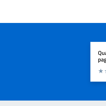
Qua
pa
Valu
V