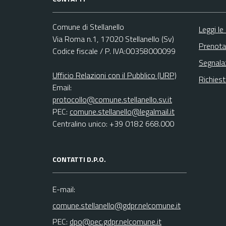
Comune di Stellanello
Leggi le
Via Roma n.1, 17020 Stellanello (Sv)
Prenota
Codice fiscale / P. IVA:00358000099
Segnala
Ufficio Relazioni con il Pubblico (URP)
Richies
Email:
protocollo@comune.stellanello.sv.it
PEC:
comune.stellanello@legalmail.it
Centralino unico: +39 0182 668.000
CONTATTI D.P.O.
E-mail:
comune.stellanello@gdpr.nelcomune.it
PEC:
dpo@pec.gdpr.nelcomune.it