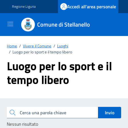
Vai ai contenuti
Vai al footer
Accedi all'area personale
Regione Liguria
Comune di Stellanello
Home
/
Vivere il Comune
/
Luoghi
/
Luogo per lo sport e il tempo libero
Luogo per lo sport e il
tempo libero
Esplora tutti i documenti
Cerca una parola chiave
Invio
Nessun risultato