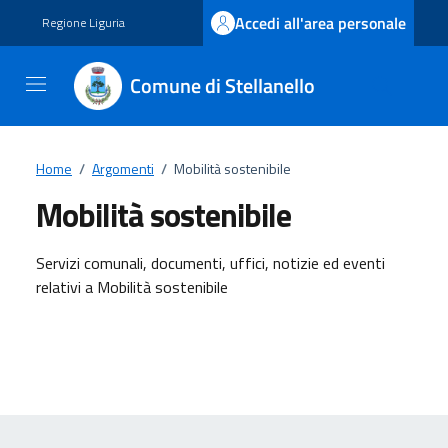
Vai ai contenuti
Vai al footer
Accedi all'area personale
Regione Liguria
Comune di Stellanello
Home
/
Argomenti
/
Mobilità sostenibile
Mobilità sostenibile
Dettagli dell'argomento
Servizi comunali, documenti, uffici, notizie ed eventi
relativi a Mobilità sostenibile