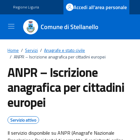
Vai ai contenuti
Vai al footer
Accedi all'area personale
Regione Liguria
Comune di Stellanello
Home
/
Servizi
/
Anagrafe e stato civile
/
ANPR – Iscrizione anagrafica per cittadini europei
ANPR – Iscrizione
anagrafica per cittadini
europei
Servizio attivo
Il servizio disponibile su ANPR (Anagrafe Nazionale