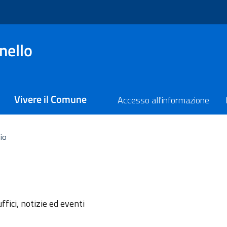
nello
Vivere il Comune
Accesso all'informazione
io
l'argomento
ffici, notizie ed eventi