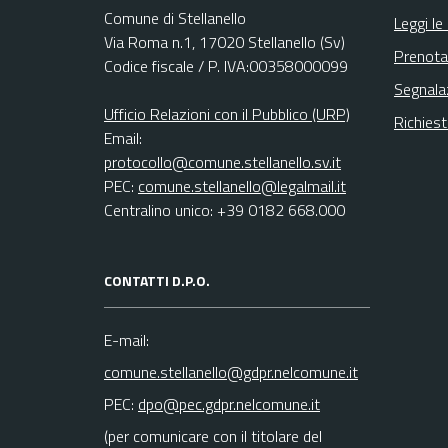
Comune di Stellanello
Leggi le
Via Roma n.1, 17020 Stellanello (Sv)
Prenota
Codice fiscale / P. IVA:00358000099
Segnala
Ufficio Relazioni con il Pubblico (URP)
Richies
Email:
protocollo@comune.stellanello.sv.it
PEC:
comune.stellanello@legalmail.it
Centralino unico: +39 0182 668.000
CONTATTI D.P.O.
E-mail:
comune.stellanello@gdpr.nelcomune.it
PEC:
dpo@pec.gdpr.nelcomune.it
(per comunicare con il titolare del