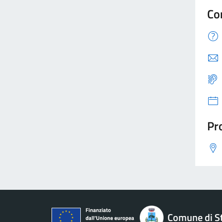
Co
Pro
Comune di St