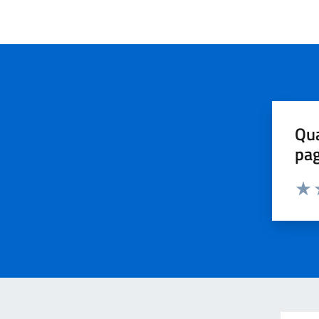
Qua
pa
Valu
V