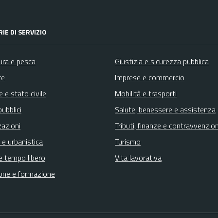
IE DI SERVIZIO
ura e pesca
Giustizia e sicurezza pubblica
te
Imprese e commercio
 e stato civile
Mobilità e trasporti
pubblici
Salute, benessere e assistenza
zazioni
Tributi, finanze e contravvenzion
 e urbanistica
Turismo
e tempo libero
Vita lavorativa
one e formazione