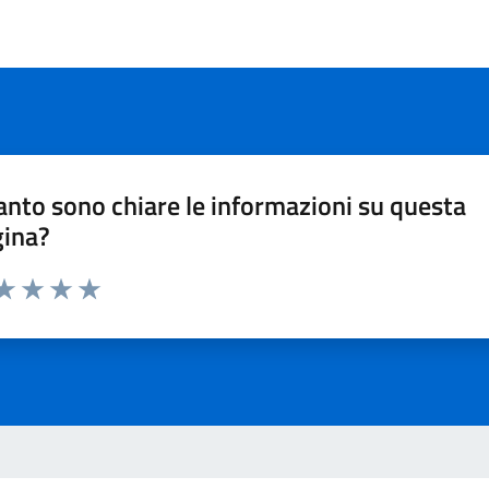
nto sono chiare le informazioni su questa
gina?
ta 1 stelle su 5
aluta 2 stelle su 5
Valuta 3 stelle su 5
Valuta 4 stelle su 5
Valuta 5 stelle su 5