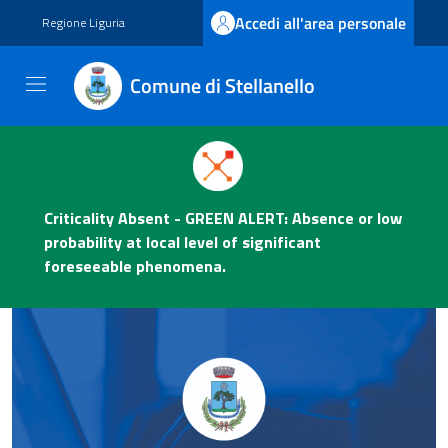
Vai ai contenuti
Vai al footer
Accedi all'area personale
Regione Liguria
Comune di Stellanello
Comune di Stellanello
Contenuti in evidenza
Novità in evidenza