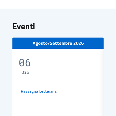
Eventi
Agosto/Settembre 2026
06
0
Gio
V
Rassegna Letteraria
“S
Ra