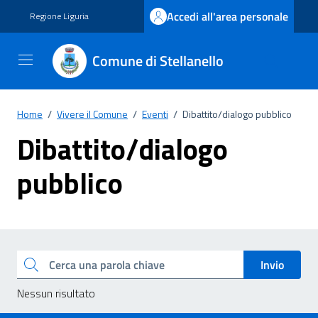
Vai ai contenuti
Vai al footer
Accedi all'area personale
Regione Liguria
Comune di Stellanello
Home
/
Vivere il Comune
/
Eventi
/
Dibattito/dialogo pubblico
Dibattito/dialogo
pubblico
Esplora tutti i documenti
Cerca una parola chiave
Invio
Nessun risultato