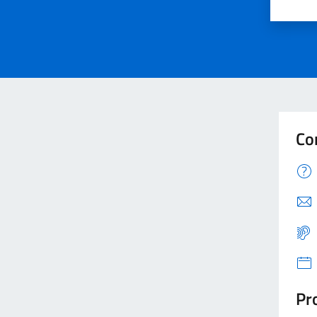
Valu
V
Co
Pro