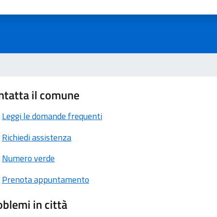
ta 1 stelle su 5
aluta 2 stelle su 5
Valuta 3 stelle su 5
Valuta 4 stelle su 5
Valuta 5 stelle su 5
ntatta il comune
Leggi le domande frequenti
Richiedi assistenza
Numero verde
Prenota appuntamento
blemi in città