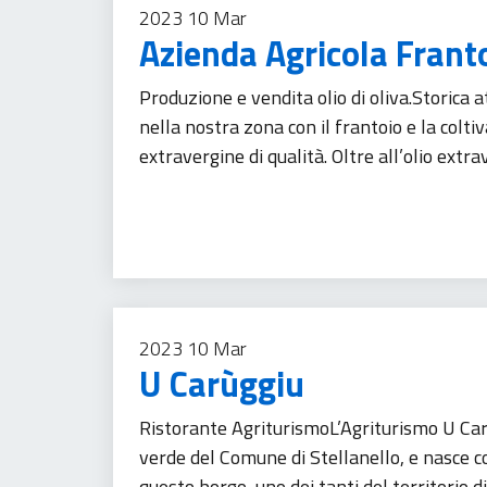
2023
10
Mar
Azienda Agricola Frant
Produzione e vendita olio di oliva.Storica 
nella nostra zona con il frantoio e la colti
extravergine di qualità. Oltre all’olio extra
Agricoltura
Imprese
Prodotti alimentari
Tu
2023
10
Mar
U Carùggiu
Ristorante AgriturismoL’Agriturismo U Car
verde del Comune di Stellanello, e nasce c
questo borgo, uno dei tanti del territorio di