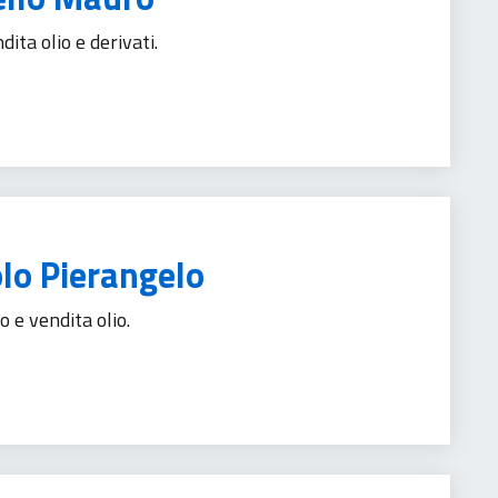
ita olio e derivati.
rismo
olo Pierangelo
 e vendita olio.
rismo