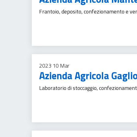
Frantoio, deposito, confezionamento e vend
Agricoltura
Imprese
Prodotti alimentari
Tu
2023
10
Mar
Azienda Agricola Gagli
Laboratorio di stoccaggio, confezionamento
Agricoltura
Imprese
Prodotti alimentari
Tu