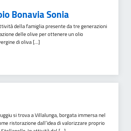
oio Bonavia Sonia
attività della famiglia presente da tre generazioni
vazione delle olive per ottenere un olio
vergine di oliva […]
rismo
uggiu si trova a Villalunga, borgata immersa nel
ome ristorazione dall’idea di valorizzare proprio
 Stellanello. In attività dal […]