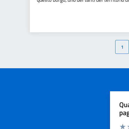
Agricoltura
Imprese
Prodotti alimentari
Tu
1
Qua
pa