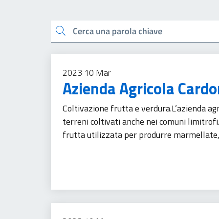
Esplora tutti i docu
Cerca una parola chiave
2023
10
Mar
Azienda Agricola Card
Coltivazione frutta e verdura.L’azienda agr
terreni coltivati anche nei comuni limitrofi
frutta utilizzata per produrre marmellate,
Agricoltura
Imprese
Prodotti alimentari
Tu