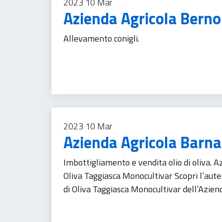
2023
10
Mar
Azienda Agricola Bern
Allevamento conigli.
Agricoltura
Imprese
Prodotti alimentari
Tu
2023
10
Mar
Azienda Agricola Barna
Imbottigliamento e vendita olio di oliva. 
Oliva Taggiasca Monocultivar Scopri l’auten
di Oliva Taggiasca Monocultivar dell’Azie
Agricoltura
Commercio al minuto
Imprese
P