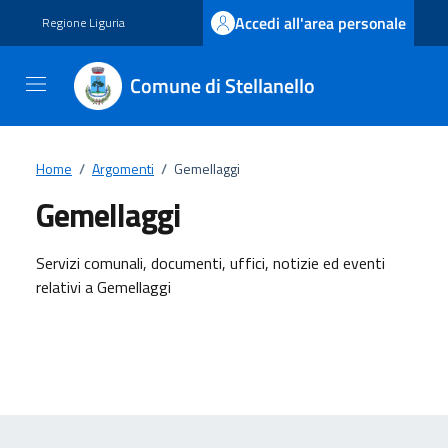
Vai ai contenuti
Vai al footer
Accedi all'area personale
Regione Liguria
Comune di Stellanello
Home
/
Argomenti
/
Gemellaggi
Gemellaggi
Dettagli dell'argomento
Servizi comunali, documenti, uffici, notizie ed eventi
relativi a Gemellaggi