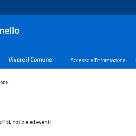
nello
Vivere il Comune
Accesso all'informazione
ione
l'argomento
ffici, notizie ed eventi