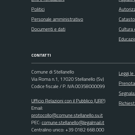
Politici
Autoriz
Personale amministrativo
Catasto
Documenti e dati
Cultura 
Educazi
CONTATTI
Comune di Stellanello
Leggi le
Via Roma n.1, 17020 Stellanello (Sv)
Prenota
Codice fiscale / P. IVA:00358000099
Segnala
Ufficio Relazioni con il Pubblico (URP)
Richies
Email:
protocollo@comune.stellanello.sv.it
PEC:
comune.stellanello@legalmail.it
Centralino unico: +39 0182 668.000