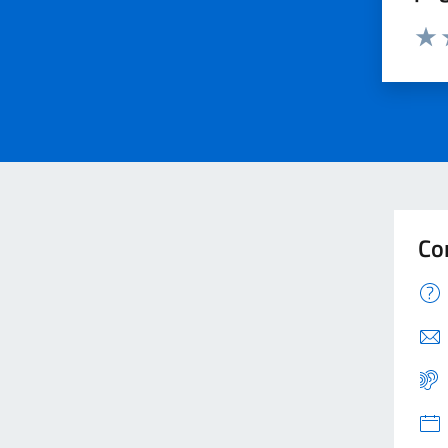
Valu
V
Co