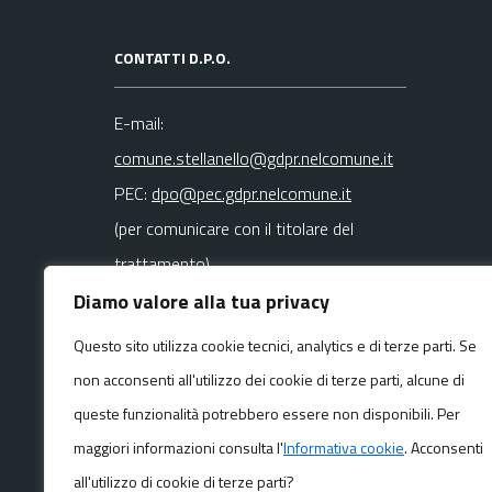
CONTATTI D.P.O.
E-mail:
comune.stellanello@gdpr.nelcomune.it
PEC:
dpo@pec.gdpr.nelcomune.it
(per comunicare con il titolare del
trattamento)
Diamo valore alla tua privacy
La mail del DPO va usata SOLO per
Questo sito utilizza cookie tecnici, analytics e di terze parti. Se
questioni
non acconsenti all'utilizzo dei cookie di terze parti, alcune di
riguardanti la privacy
queste funzionalità potrebbero essere non disponibili. Per
maggiori informazioni consulta l'
Informativa cookie
. Acconsenti
all'utilizzo di cookie di terze parti?