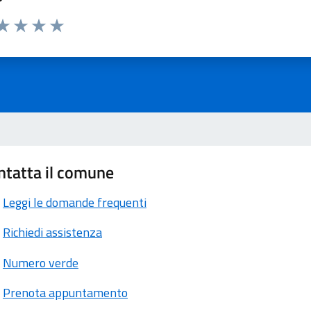
ta 1 stelle su 5
aluta 2 stelle su 5
Valuta 3 stelle su 5
Valuta 4 stelle su 5
Valuta 5 stelle su 5
ntatta il comune
Leggi le domande frequenti
Richiedi assistenza
Numero verde
Prenota appuntamento