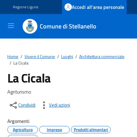
Vai ai contenuti
Vai al footer
Accedi all'area personale
Regione Liguria
Comune di Stellanello
Home
/
Vivere il Comune
/
Luoghi
/
Architettura commerciale
/
La Cicala
La Cicala
Agriturismo
Condividi
Vedi azioni
Argomenti
Agricoltura
Imprese
Prodotti alimentari