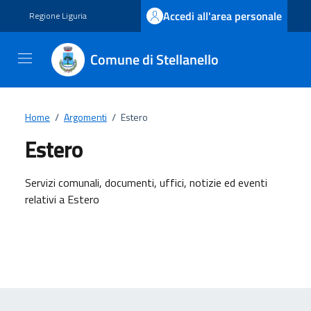
Vai ai contenuti
Vai al footer
Accedi all'area personale
Regione Liguria
Comune di Stellanello
Home
/
Argomenti
/
Estero
Estero
Dettagli dell'argomento
Servizi comunali, documenti, uffici, notizie ed eventi
relativi a Estero