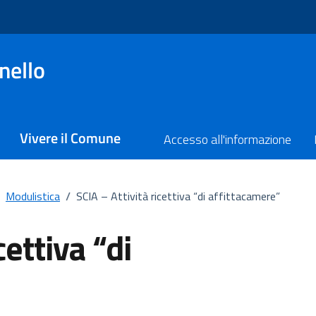
nello
Vivere il Comune
Accesso all'informazione
Modulistica
/
SCIA – Attività ricettiva “di affittacamere”
cettiva “di