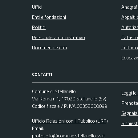
Uffici
Anagrafe
Enti e fondazioni
Appalti 
Politici
Autoriz
Personale amministrativo
Catasto
Documenti e dati
Cultura 
Educazi
CONTATTI
Comune di Stellanello
Leggi le
Via Roma n.1, 17020 Stellanello (Sv)
Prenota
Codice fiscale / P. IVA:00358000099
Segnala
Ufficio Relazioni con il Pubblico (URP)
Richies
Email:
protocollo@comune.stellanello.sv.it