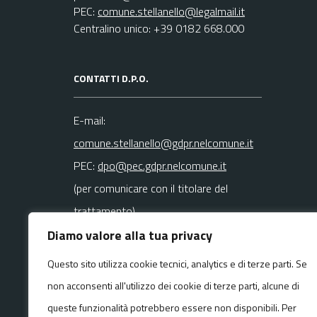
PEC:
comune.stellanello@legalmail.it
Centralino unico: +39 0182 668.000
CONTATTI D.P.O.
E-mail:
comune.stellanello@gdpr.nelcomune.it
PEC:
dpo@pec.gdpr.nelcomune.it
(per comunicare con il titolare del
trattamento)
Diamo valore alla tua privacy
La mail del DPO va usata SOLO per
Questo sito utilizza cookie tecnici, analytics e di terze parti. Se
questioni
non acconsenti all'utilizzo dei cookie di terze parti, alcune di
riguardanti la privacy
queste funzionalità potrebbero essere non disponibili. Per