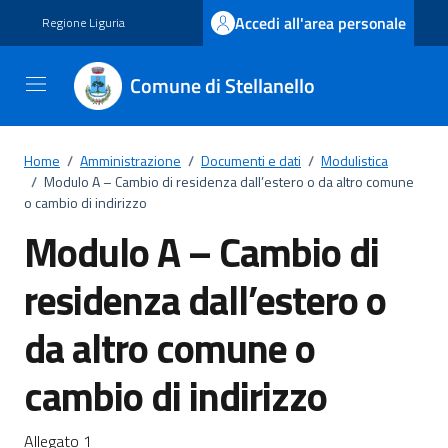
Vai ai contenuti
Vai al footer
Accedi all'area personale
Regione Liguria
Comune di Stellanello
Home
/
Amministrazione
/
Documenti e dati
/
Modulistica
/
Modulo A – Cambio di residenza dall’estero o da altro comune
o cambio di indirizzo
Modulo A – Cambio di
residenza dall’estero o
da altro comune o
cambio di indirizzo
Dettagli del documento
Allegato 1