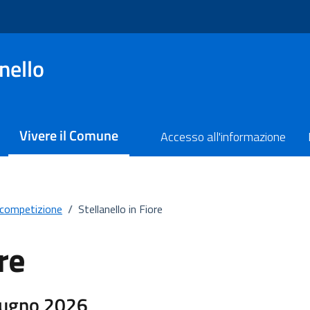
nello
Vivere il Comune
Accesso all'informazione
competizione
/
Stellanello in Fiore
re
iugno 2026