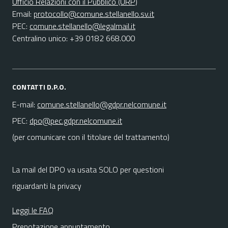
Ufficio Relazioni con il Pubblico (URP)
Email:
protocollo@comune.stellanello.sv.it
PEC:
comune.stellanello@legalmail.it
Centralino unico: +39 0182 668.000
CONTATTI D.P.O.
E-mail:
comune.stellanello@gdpr.nelcomune.it
PEC:
dpo@pec.gdpr.nelcomune.it
(per comunicare con il titolare del trattamento)
La mail del DPO va usata SOLO per questioni
riguardanti la privacy
Leggi le FAQ
Prenotazione appuntamento